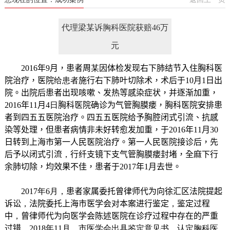
代理梁某诉胸科医院获赔46万
元
2016
年
9
月，患者周
某
因体检发现右下肺结节入住胸科医
院治疗，医院
给患者
施行右下肺叶切除术，术后于
10
月
1
日出
院。出院后患者出现咳嗽、发热等感染症状，并逐渐加重，
2016
年
11
月
4
日
胸科医院确诊为气管胸膜瘘，胸科医院安排患
者到四五五医院治疗。四五五医院给予胸腔闭式引流、抗感
染等处理，但患者病情非未好转愈发加重，于
2016
年
11
月
30
日转到上海市第一人民医院治疗。第一人民医院接诊后，先
后予以闭式引流
，
行纤支镜下支气管胸膜瘘封堵，全麻下行
余肺切除，均效果不佳，患者于
2017
年
1
月去世。
2017
年
6
月，
患者家属委托曾律师代为向徐汇区法院提起
诉讼
，
法院委托上海市医学会对本案进行鉴定
，
鉴定过程
中
，
曾律师代为向医学会陈述医院在诊疗过程中存在的严重
过错
，
2018
年
11
月，市医学会出具鉴定意见书，认定胸科医